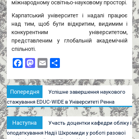
міжнародному освітньо-науковому просторі.
Карпатський університет і надалі працює
над тим, щоб бути відкритим, видимим і
конкурентним університетом,
представленим у глобальній академічній
спільноті.
Facebook
Mastodon
Email
Поділитися
Навігація
Попередня
Попередня
Успішне завершення наукового
записів
публікація:
стажування EDUC-WIDE в Університеті Ренна
Наступна
Наступна
Участь доцентки кафедри обліку і
публікація:
оподаткування Надії Шкромиди у роботі разової