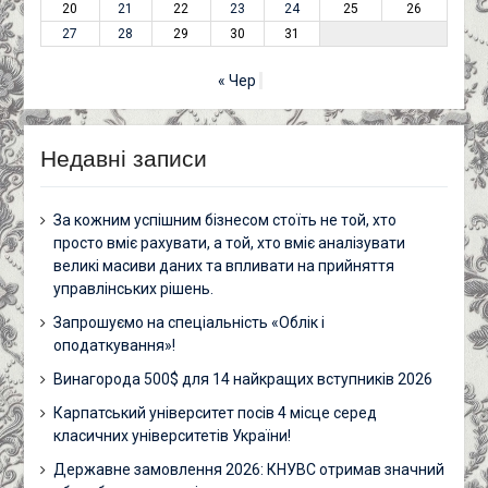
20
21
22
23
24
25
26
27
28
29
30
31
« Чер
Недавні записи
За кожним успішним бізнесом стоїть не той, хто
просто вміє рахувати, а той, хто вміє аналізувати
великі масиви даних та впливати на прийняття
управлінських рішень.
Запрошуємо на спеціальність «Облік і
оподаткування»!
Винагорода 500$ для 14 найкращих вступників 2026
Карпатський університет посів 4 місце серед
класичних університетів України!
Державне замовлення 2026: КНУВС отримав значний