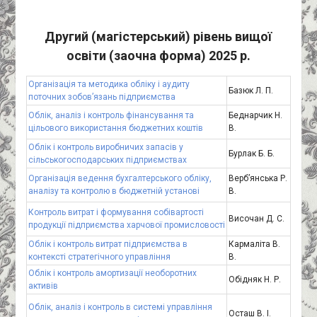
Другий (магістерський) рівень вищої
освіти (заочна форма) 2025 р.
Організація та методика обліку і аудиту
Базюк Л. П.
поточних зобов’язань підприємства
Облік, аналіз і контроль фінансування та
Беднарчик Н.
цільового використання бюджетних коштів
В.
Облік і контроль виробничих запасів у
Бурлак Б. Б.
сільськогосподарських підприємствах
Організація ведення бухгалтерського обліку,
Верб’янська Р.
аналізу та контролю в бюджетній установі
В.
Контроль витрат і формування собівартості
Височан Д. С.
продукції підприємства харчової промисловості
Облік і контроль витрат підприємства в
Кармаліта В.
контексті стратегічного управління
В.
Облік і контроль амортизації необоротних
Обідняк Н. Р.
активів
Облік, аналіз і контроль в системі управління
Осташ В. І.