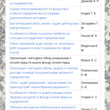
Данилів Я. Р.
на підприємстві
Оцінка платоспроможності та фінансової
стійкості підприємства та напрями
Кедик Т. В.
удосконалення методики
Бухгалтерський облік, аналіз і аудит дебіторської
Загоруйко Т.
заборгованості
М.
Особливості обліку та аналізу прибутку на
Лесюк М. Я.
сільськогосподарських підприємствах
Облік і внутрішній аудит витрат на виконання
Марунчак В.
робіт (надання послуг) підприємств сфери
М.
послуг
Організація і методика обліку розрахунків з
Момот Я. С.
оплати праці та аналіз фонду оплати праці
Організація і методика обліку, аудиту та аналізу
Плазинська
доходів та витрат від різних видів діяльності
К. М.
підприємства
Облік і аудит розрахунків з кредиторами (на
Свенцицька
прикладі ПрАТ «Івано-Франківськцемент»)
О. Б.
Особливості обліку та аудиту використання
трудових ресурсів та фонду оплати праці на
Старик О. С.
підприємстві
Обліково-методичне забезпечення діяльності
Ткачук О. П.