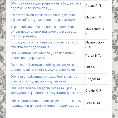
Облік, аналіз і аудит розрахунків з бюджетом з
Лалак Р. П.
податку на прибуток та ПДВ
Бухгалтерський облік як основне джерело
Міщук Р. М.
інформації для управління підприємством
Управлінський облік та аналіз виробничих
Мочернюк Н.
витрат промислових підприємств в умовах
В.
сталого розвитку
Розрахунки з оплати праці в системі звітності
Мушанський
суб’єкта господарювання
В. Я.
Облік капітальних інвестицій та проектний
Петах Б. Т.
аналіз на підприємстві
Організація і методика обліку розрахунків з
Рига Б. І.
оплати праці та аналіз фонду оплати праці
Облік та аналіз витрат операційної діяльності
Солдат М. І.
сільськогосподарських підприємств
Облікова політика підприємства та її роль у
Стахів Н. Я.
формування фінансових результатів діяльності
Облік і аналіз фінансових результатів та шляхи
Ткач М. М.
підвищення ділової активності підприємства