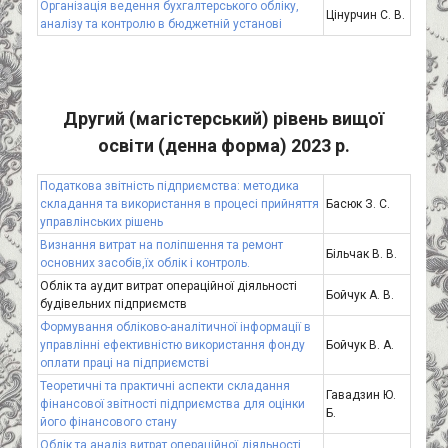
Організація ведення бухгалтерського обліку,
Цінурчин С. В.
аналізу та контролю в бюджетній установі
Другий (магістерський) рівень вищої
освіти (денна форма) 2023 р.
Податкова звітність підприємства: методика
складання та використання в процесі прийняття
Басюк З. С.
управлінських рішень
Визнання витрат на поліпшення та ремонт
Більчак В. В.
основних засобів,їх облік і контроль.
Облік та аудит витрат операційної діяльності
Бойчук А. В.
будівельних підприємств
Формування обліково-аналітичної інформації в
управлінні ефективністю використання фонду
Бойчук В. А.
оплати праці на підприємстві
Теоретичні та практичні аспекти складання
Гавадзин Ю.
фінансової звітності підприємства для оцінки
Б.
його фінансового стану
Облік та аналіз витрат операційної діяльності