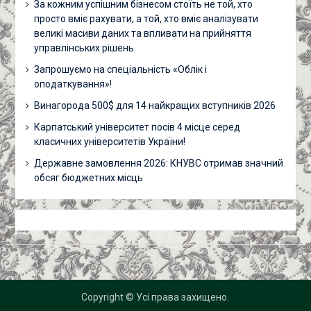
За кожним успішним бізнесом стоїть не той, хто
просто вміє рахувати, а той, хто вміє аналізувати
великі масиви даних та впливати на прийняття
управлінських рішень.
Запрошуємо на спеціальність «Облік і
оподаткування»!
Винагорода 500$ для 14 найкращих вступників 2026
Карпатський університет посів 4 місце серед
класичних університетів України!
Державне замовлення 2026: КНУВС отримав значний
обсяг бюджетних місць
Copyright © Усі права захищено.