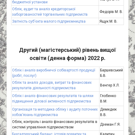
бюджетної установи
Облік, аудит та аналіз кредиторської
Федорів М. В.
заборгованостей торгівельних підприємств
Звітність суб‘єкта малого підприємництва
Ящук М. В.
Другий (магістерський) рівень вищої
освіти (денна форма) 2022 р.
Облік і аналіз виробничої собівартості продукції
Баршевський
(робіт, послуг)
Б.В.
Облік та аналіз доходів, витрат та фінансових
Венгер Х.Л.
результатів діяльності підприємства
Облік і аналіз фінансових результатів та шляхи
Глобенко
підвищення ділової активності підприємства
В.М.
Організація та методика обліку і аудиту поточних
Демидюк
зобов’язань підприємства
В.В.
Облік, контроль і аналіз фінансових результатів в
Дземан Г.Я.
системі управління підприємством
Бухгалтерський баланс: історія розвитку та
Калитич