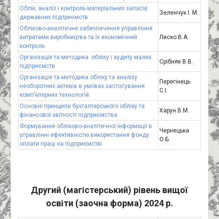
Облік, аналіз і контроль матеріальних запасів
Зеленчук І. М.
державних підприємств
Обліково-аналітичне забезпечення управління
витратами виробництва та їх економічний
Лиско В.А.
контроль
Організація та методика обліку і аудиту малих
Срібняк В.В.
підприємств
Організація та методика обліку та аналізу
Перегінець
необоротних активів в умовах застосування
С.І.
комп’ютерних технологій
Основні принципи бухгалтерського обліку та
Харун В.М.
фінансової звітності підприємства
Формування обліково-аналітичної інформації в
Чернецька
управлінні ефективністю використання фонду
О.Б.
оплати праці на підприємстві
Другий (магістерський) рівень вищої
освіти (заочна форма) 2024 р.