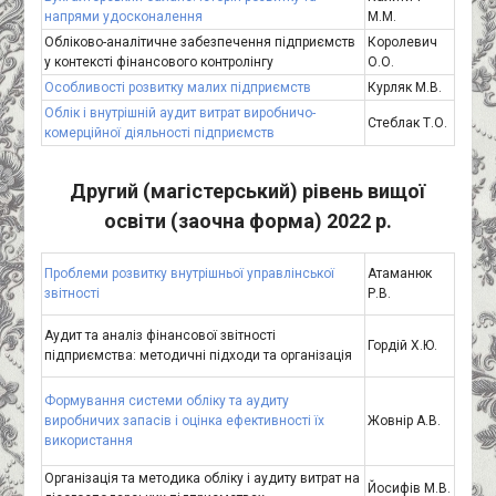
напрями удосконалення
М.М.
Обліково-аналітичне забезпечення підприємств
Королевич
у контексті фінансового контролінгу
О.О.
Особливості розвитку малих підприємств
Курляк М.В.
Облік і внутрішній аудит витрат виробничо-
Стеблак Т.О.
комерційної діяльності підприємств
Другий (магістерський) рівень вищої
освіти (заочна форма) 2022 р.
Проблеми розвитку внутрішньої управлінської
Атаманюк
звітності
Р.В.
Аудит та аналіз фінансової звітності
Гордій Х.Ю.
підприємства: методичні підходи та організація
Формування системи обліку та аудиту
виробничих запасів і оцінка ефективності їх
Жовнір А.В.
використання
Організація та методика обліку і аудиту витрат на
Йосифів М.В.