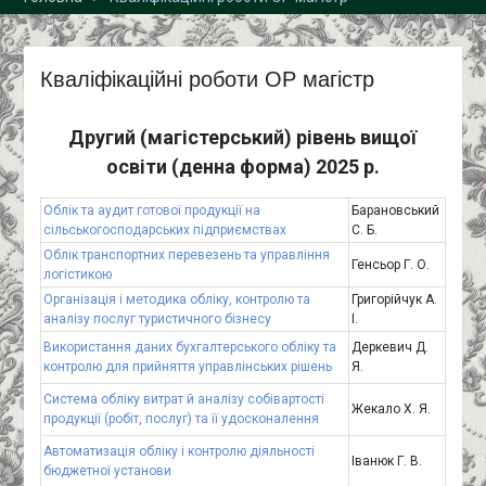
спеціальність «Облік і
оподаткування»!
Кваліфікаційні роботи ОР магістр
Другий (магістерський) рівень вищої
освіти (денна форма) 2025 р.
Облік та аудит готової продукції на
Барановський
сільськогосподарських підприємствах
С. Б.
Облік транспортних перевезень та управління
Генсьор Г. О.
логістикою
Організація і методика обліку, контролю та
Григорійчук А.
аналізу послуг туристичного бізнесу
І.
Використання даних бухгалтерського обліку та
Деркевич Д.
контролю для прийняття управлінських рішень
Я.
Система обліку витрат й аналізу собівартості
Жекало Х. Я.
продукції (робіт, послуг) та її удосконалення
Автоматизація обліку і контролю діяльності
Іванюк Г. В.
бюджетної установи