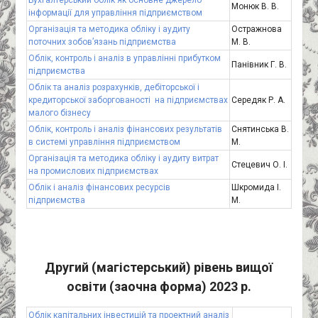
Бухгалтерський облік як основне джерело
Монюк В. В.
інформації для управління підприємством
Організація та методика обліку і аудиту
Остражнова
поточних зобов’язань підприємства
М. В.
Облік, контроль і аналіз в управлінні прибутком
Панівник Г. В.
підприємства
Облік та аналіз розрахунків, дебіторської і
кредиторської заборгованості на підприємствах
Середяк Р. А.
малого бізнесу
Облік, контроль і аналіз фінансових результатів
Снятинська В.
в системі управління підприємством
М.
Організація та методика обліку і аудиту витрат
Стецевич О. І.
на промислових підприємствах
Облік і аналіз фінансових ресурсів
Шкромида І.
підприємства
М.
Другий (магістерський) рівень вищої
освіти (заочна форма) 2023 р.
Облік капітальних інвестицій та проектний аналіз