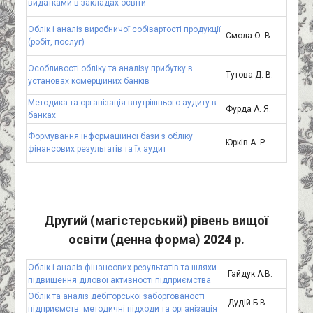
видатками в закладах освіти
Облік і аналіз виробничої собівартості продукції
Смола О. В.
(робіт, послуг)
Особливості обліку та аналізу прибутку в
Тутова Д. В.
установах комерційних банків
Методика та організація внутрішнього аудиту в
Фурда А. Я.
банках
Формування інформаційної бази з обліку
Юрків А. Р.
фінансових результатів та їх аудит
Другий (магістерський) рівень вищої
освіти (денна форма) 2024 р.
Облік і аналіз фінансових результатів та шляхи
Гайдук А.В.
підвищення ділової активності підприємства
Облік та аналіз дебіторської заборгованості
Дудій Б.В.
підприємств: методичні підходи та організація