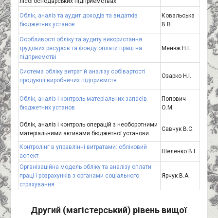
лісогосподарських підприємствах
Облік, аналіз та аудит доходів та видатків
Ковальська
бюджетних установ
В.В.
Особливості обліку та аудиту використання
трудових ресурсів та фонду оплати праці на
Менюк Н.І.
підприємстві
Система обліку витрат й аналізу собівартості
Озарко Н.І.
продукції виробничих підприємств
Облік, аналіз і контроль матеріальних запасів
Попович
бюджетних установ
О.М.
Облік, аналіз і контроль операцій з необоротними
Савчук В.С.
матеріальними активами бюджетної установи
Контролінг в управлінні витратами: обліковий
Шеленко В.І.
аспект
Організаційна модель обліку та аналізу оплати
праці і розрахунків з органами соціального
Ярчук В.А.
страхування
Другий (магістерський) рівень вищої