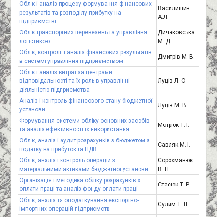
Облік і аналіз процесу формування фінансових
Василишин
результатів та розподілу прибутку на
А.Л.
підприємстві
Облік транспортних перевезень та управління
Дичаковська
логістикою
М. Д.
Облік, контроль і аналіз фінансових результатів
Дмитрів М. В.
в системі управління підприємством
Облік і аналіз витрат за центрами
відповідальності та їх роль в управлінні
Луців Л. О.
діяльністю підприємства
Аналіз і контроль фінансового стану бюджетної
Луців М. В.
установи
Формування системи обліку основних засобів
Мотрюк Т. І.
та аналіз ефективності їх використання
Облік, аналіз і аудит розрахунків з бюджетом з
Савляк М. І.
податку на прибуток та ПДВ
Облік, аналіз і контроль операцій з
Сорохманюк
матеріальними активами бюджетної установи
В. П.
Організація і методика обліку розрахунків з
Стасюк Т. Р.
оплати праці та аналіз фонду оплати праці
Облік, аналіз та оподаткування експортно-
Сулим Т. П.
імпортних операцій підприємств