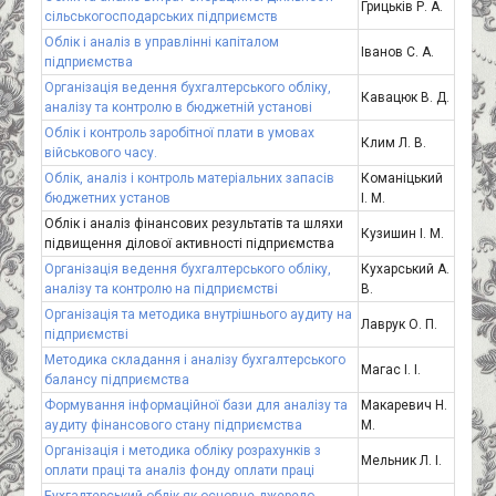
Грицьків Р. А.
сільськогосподарських підприємств
Облік і аналіз в управлінні капіталом
Іванов С. А.
підприємства
Організація ведення бухгалтерського обліку,
Кавацюк В. Д.
аналізу та контролю в бюджетній установі
Облік і контроль заробітної плати в умовах
Клим Л. В.
військового часу.
Облік, аналіз і контроль матеріальних запасів
Команіцький
бюджетних установ
І. М.
Облік і аналіз фінансових результатів та шляхи
Кузишин І. М.
підвищення ділової активності підприємства
Організація ведення бухгалтерського обліку,
Кухарський А.
аналізу та контролю на підприємстві
В.
Організація та методика внутрішнього аудиту на
Лаврук О. П.
підприємстві
Методика складання і аналізу бухгалтерського
Магас І. І.
балансу підприємства
Формування інформаційної бази для аналізу та
Макаревич Н.
аудиту фінансового стану підприємства
М.
Організація і методика обліку розрахунків з
Мельник Л. І.
оплати праці та аналіз фонду оплати праці