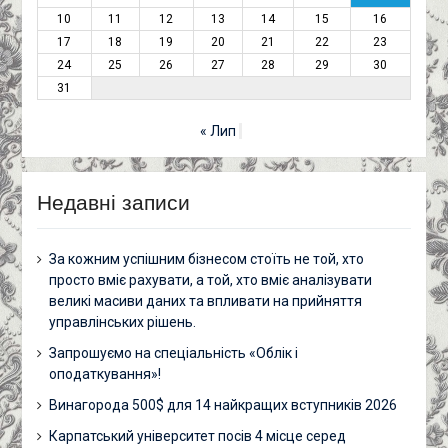
10
11
12
13
14
15
16
17
18
19
20
21
22
23
24
25
26
27
28
29
30
31
« Лип
Недавні записи
За кожним успішним бізнесом стоїть не той, хто
просто вміє рахувати, а той, хто вміє аналізувати
великі масиви даних та впливати на прийняття
управлінських рішень.
Запрошуємо на спеціальність «Облік і
оподаткування»!
Винагорода 500$ для 14 найкращих вступників 2026
Карпатський університет посів 4 місце серед