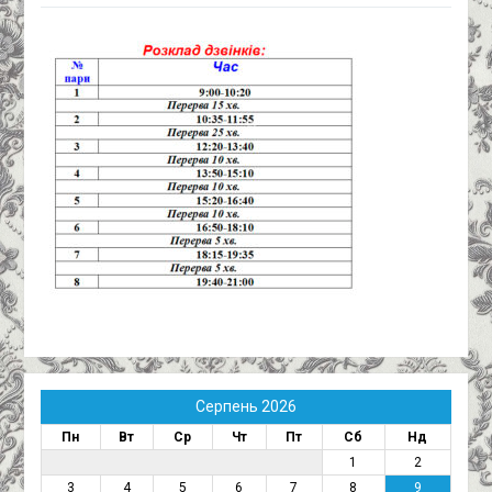
Серпень 2026
Пн
Вт
Ср
Чт
Пт
Сб
Нд
1
2
3
4
5
6
7
8
9