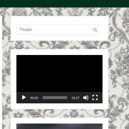
Пошук:
Відеопрогравач
00:00
03:27
Відеопрогравач