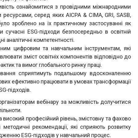
ивість ознайомитися з провідними міжнародними
 ресурсами, серед яких AICPA & CIMA, GRI, SASB,
було зроблено на їх практичному застосуванні як
ти сучасні ESG-підходи безпосередньо в освітній
і аналітичні компетентності.
йним цифровим та навчальним інструментам, які
лювати зміст освітніх компонентів відповідно до
актик та вимог глобального ринку праці.
ювання сприятимуть подальшому вдосконаленню
готових ефективно працювати в умовах трансформації
SG-підходів.
рганізаторам вебінару за можливість долучитися
пільноти.
а високий професійний рівень, змістовну та фахово
і методичні рекомендації, які сприяють розвитку
адженню ESG-підходів у навчальний процес.