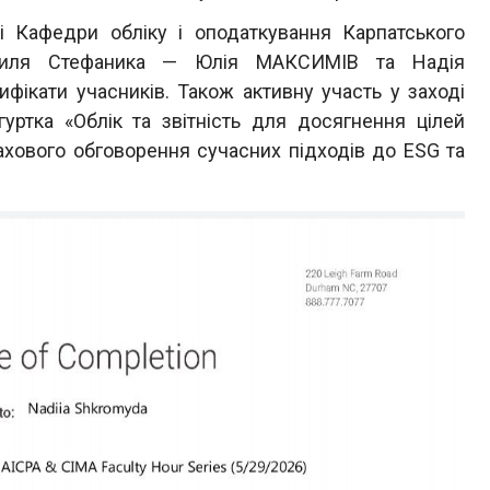
і Кафедри обліку і оподаткування Карпатського
Василя Стефаника — Юлія МАКСИМІВ та Надія
ікати учасників. Також активну участь у заході
уртка «Облік та звітність для досягнення цілей
ахового обговорення сучасних підходів до ESG та