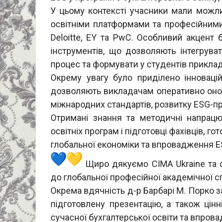
У цьому контексті учасники мали можл
освітніми платформами та професійними
Deloitte, EY та PwC. Особливий акцент 
інструментів, що дозволяють інтегрува
процес та формувати у студентів прикладн
Окрему увагу було приділено інноваці
дозволяють викладачам оперативно онов
міжнародних стандартів, розвитку ESG-пр
Отримані знання та методичні напрац
освітніх програм і підготовці фахівців, 
глобальної економіки та впровадження E
Щиро дякуємо CIMA Ukrainе та о
до глобальної професійної академічної с
Окрема вдячність д-р Барбарі М. Порко з
підготовлену презентацію, а також цінн
сучасної бухгалтерської освіти та впров