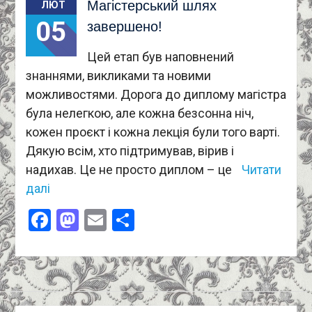
Магістерський шлях
ЛЮТ
05
завершено!
Цей етап був наповнений
знаннями, викликами та новими
можливостями. Дорога до диплому магістра
була нелегкою, але кожна безсонна ніч,
кожен проєкт і кожна лекція були того варті.
Дякую всім, хто підтримував, вірив і
надихав. Це не просто диплом – це
Читати
далі
Facebook
Mastodon
Email
Поділитися