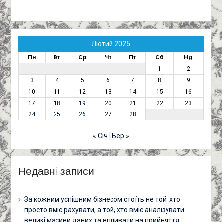
Лютий 2025
Пн
Вт
Ср
Чт
Пт
Сб
Нд
1
2
3
4
5
6
7
8
9
10
11
12
13
14
15
16
17
18
19
20
21
22
23
24
25
26
27
28
« Січ
Бер »
Недавні записи
За кожним успішним бізнесом стоїть не той, хто
просто вміє рахувати, а той, хто вміє аналізувати
великі масиви даних та впливати на прийняття